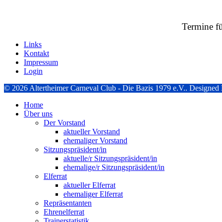
Termine fü
Links
Kontakt
Impressum
Login
© 2026 Altertheimer Carneval Club - Die Bazis 1979 e.V.. Designe
Home
Über uns
Der Vorstand
aktueller Vorstand
ehemaliger Vorstand
Sitzungspräsident/in
aktuelle/r Sitzungspräsident/in
ehemalige/r Sitzungspräsident/in
Elferrat
aktueller Elferrat
ehemaliger Elferrat
Repräsentanten
Ehrenelferrat
Trainerstatistik