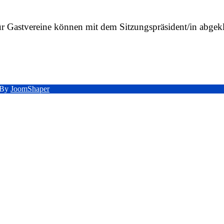
r Gastvereine können mit dem Sitzungspräsident/in abgek
d By
JoomShaper