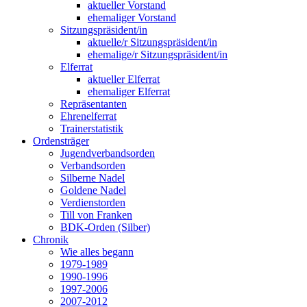
aktueller Vorstand
ehemaliger Vorstand
Sitzungspräsident/in
aktuelle/r Sitzungspräsident/in
ehemalige/r Sitzungspräsident/in
Elferrat
aktueller Elferrat
ehemaliger Elferrat
Repräsentanten
Ehrenelferrat
Trainerstatistik
Ordensträger
Jugendverbandsorden
Verbandsorden
Silberne Nadel
Goldene Nadel
Verdienstorden
Till von Franken
BDK-Orden (Silber)
Chronik
Wie alles begann
1979-1989
1990-1996
1997-2006
2007-2012