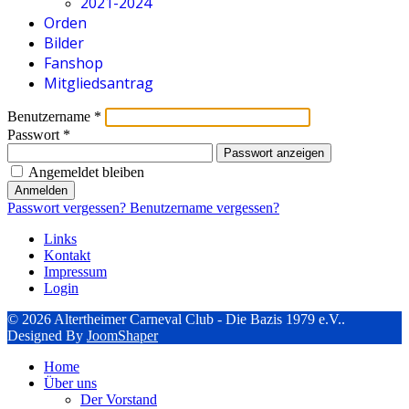
2021-2024
Orden
Bilder
Fanshop
Mitgliedsantrag
Benutzername
*
Passwort
*
Passwort anzeigen
Angemeldet bleiben
Anmelden
Passwort vergessen?
Benutzername vergessen?
Links
Kontakt
Impressum
Login
© 2026 Altertheimer Carneval Club - Die Bazis 1979 e.V..
Designed By
JoomShaper
Home
Über uns
Der Vorstand