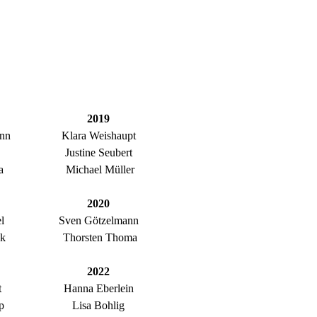
2019
ann
Klara Weishaupt
Justine Seubert
a
Michael Müller
2020
l
Sven Götzelmann
ck
Thorsten Thoma
2022
t
Hanna Eberlein
p
Lisa Bohlig