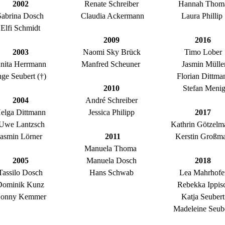
2002
Renate Schreiber
Hannah Thom
Sabrina Dosch
Claudia Ackermann
Laura Phillip
Elfi Schmidt
2009
2016
2003
Naomi Sky Brück
Timo Lober
nita Herrmann
Manfred Scheuner
Jasmin Mülle
nge Seubert (†)
Florian Dittma
2010
Stefan Meni
2004
André Schreiber
elga Dittmann
Jessica Philipp
2017
Uwe Lantzsch
Kathrin Götzelm
Jasmin Lörner
2011
Kerstin Großm
Manuela Thoma
2005
Manuela Dosch
2018
Tassilo Dosch
Hans Schwab
Lea Mahrhofe
Dominik Kunz
Rebekka Ippis
onny Kemmer
Katja Seubert
Madeleine Seub