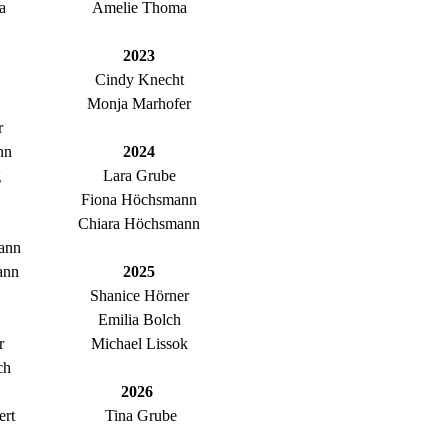
a
Amelie Thoma
2023
Cindy Knecht
Monja Marhofer
r
nn
2024
g
Lara Grube
Fiona Höchsmann
Chiara Höchsmann
ann
ann
2025
Shanice Hörner
Emilia Bolch
r
Michael Lissok
ch
2026
ert
Tina Grube