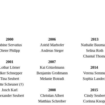
2000
2006
2013
abine Servatius
Astrid Marhofer
Nathalie Baum
Dieter Philipp
Andreas Steger
Selina Roth
Chantal Thom
2001
2007
Lothar Lörner
Kai Götzelmann
2014
lker Schnepper
Benjamin Großmann
Verena Semme
Tina Seubert
Melanie Botradi
Sophia Lande
tte Scheuner (†)
Josch Karl
2008
2015
exander Seubert
Christian Albert
Cindy Seuber
Matthias Schreiber
Corinna Knop