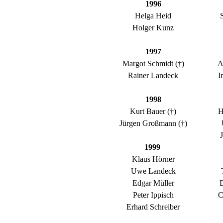
1996
Helga Heid
Holger Kunz
1997
Margot Schmidt (†)
A
Rainer Landeck
I
1998
Kurt Bauer (†)
H
Jürgen Großmann (†)
1999
Klaus Hörner
Uwe Landeck
Edgar Müller
Peter Ippisch
C
Erhard Schreiber