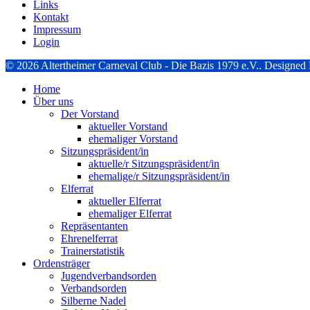
Links
Kontakt
Impressum
Login
© 2026 Altertheimer Carneval Club - Die Bazis 1979 e.V.. Designe
Home
Über uns
Der Vorstand
aktueller Vorstand
ehemaliger Vorstand
Sitzungspräsident/in
aktuelle/r Sitzungspräsident/in
ehemalige/r Sitzungspräsident/in
Elferrat
aktueller Elferrat
ehemaliger Elferrat
Repräsentanten
Ehrenelferrat
Trainerstatistik
Ordensträger
Jugendverbandsorden
Verbandsorden
Silberne Nadel