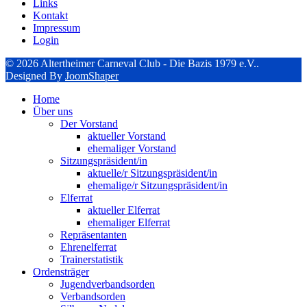
Links
Kontakt
Impressum
Login
© 2026 Altertheimer Carneval Club - Die Bazis 1979 e.V..
Designed By
JoomShaper
Home
Über uns
Der Vorstand
aktueller Vorstand
ehemaliger Vorstand
Sitzungspräsident/in
aktuelle/r Sitzungspräsident/in
ehemalige/r Sitzungspräsident/in
Elferrat
aktueller Elferrat
ehemaliger Elferrat
Repräsentanten
Ehrenelferrat
Trainerstatistik
Ordensträger
Jugendverbandsorden
Verbandsorden