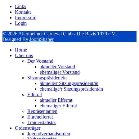
Links
Kontakt
Impressum
Login
© 2026 Altertheimer Carneval Club - Die Bazis 1979 e.V..
Designed By
JoomShaper
Home
Über uns
Der Vorstand
aktueller Vorstand
ehemaliger Vorstand
Sitzungspräsident/in
aktuelle/r Sitzungspräsident/in
ehemalige/r Sitzungspräsident/in
Elferrat
aktueller Elferrat
ehemaliger Elferrat
Repräsentanten
Ehrenelferrat
Trainerstatistik
Ordensträger
Jugendverbandsorden