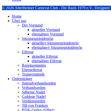
© 2026 Altertheimer Carneval Club - Die Bazis 1979 e.V.. Designe
Home
Über uns
Der Vorstand
aktueller Vorstand
ehemaliger Vorstand
Sitzungspräsident/in
aktuelle/r Sitzungspräsident/in
ehemalige/r Sitzungspräsident/in
Elferrat
aktueller Elferrat
ehemaliger Elferrat
Repräsentanten
Ehrenelferrat
Trainerstatistik
Ordensträger
Jugendverbandsorden
Verbandsorden
Silberne Nadel
Goldene Nadel
Verdienstorden
Till von Franken
BDK-Orden (Silber)