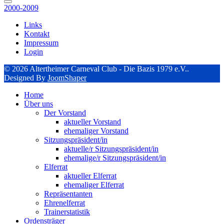
2000-2009
Links
Kontakt
Impressum
Login
© 2026 Altertheimer Carneval Club - Die Bazis 1979 e.V..
Designed By
JoomShaper
Home
Über uns
Der Vorstand
aktueller Vorstand
ehemaliger Vorstand
Sitzungspräsident/in
aktuelle/r Sitzungspräsident/in
ehemalige/r Sitzungspräsident/in
Elferrat
aktueller Elferrat
ehemaliger Elferrat
Repräsentanten
Ehrenelferrat
Trainerstatistik
Ordensträger