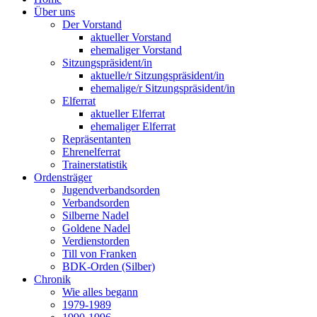
Über uns
Der Vorstand
aktueller Vorstand
ehemaliger Vorstand
Sitzungspräsident/in
aktuelle/r Sitzungspräsident/in
ehemalige/r Sitzungspräsident/in
Elferrat
aktueller Elferrat
ehemaliger Elferrat
Repräsentanten
Ehrenelferrat
Trainerstatistik
Ordensträger
Jugendverbandsorden
Verbandsorden
Silberne Nadel
Goldene Nadel
Verdienstorden
Till von Franken
BDK-Orden (Silber)
Chronik
Wie alles begann
1979-1989